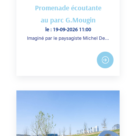
Promenade écoutante
au parc G.Mougin
le : 19-09-2026 11:00
Imaginé par le paysagiste Michel Desvigne, le parc est né d'un ambitieux projet de renaturation de l'île Seguin,