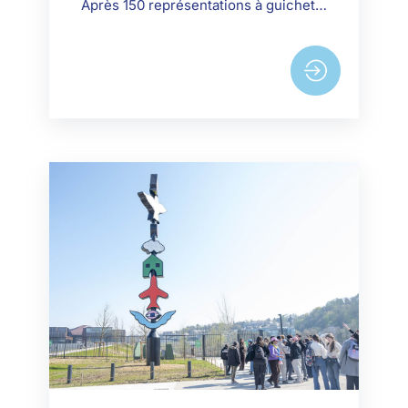
Après 150 représentations à guichet fermé de son deuxième spectacle Le Sens de la Vie, Alexis Le Rossignol revient sur scène