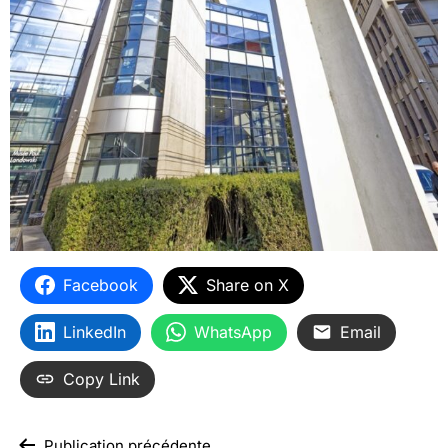
Facebook
Share on X
LinkedIn
WhatsApp
Email
Copy Link
Publication précédente