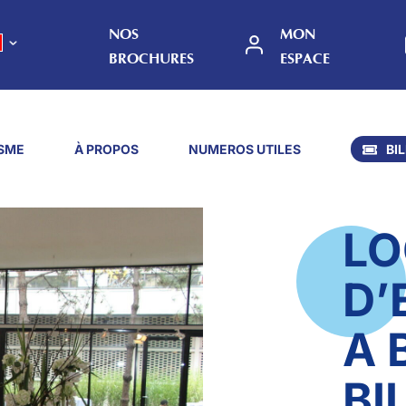
NOS
MON
BROCHURES
ESPACE
SME
À PROPOS
NUMEROS UTILES
BI
LO
D’
A 
BI