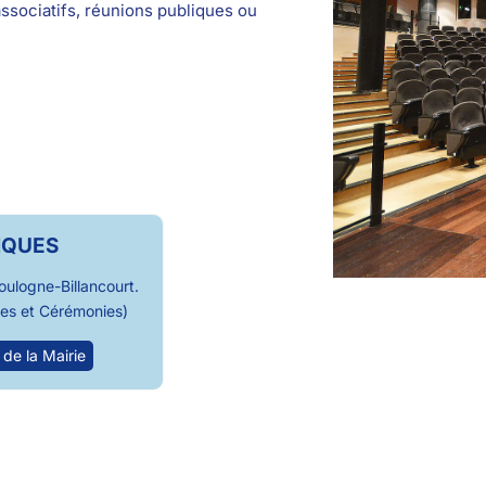
ssociatifs, réunions publiques ou
IQUES
oulogne-Billancourt.
tes et Cérémonies)
 de la Mairie