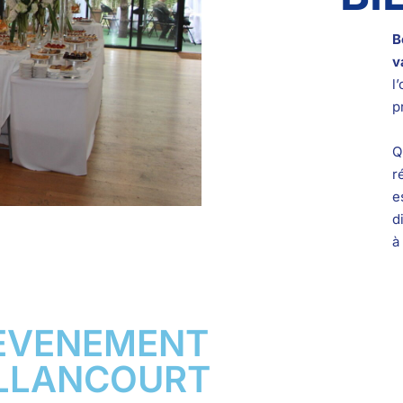
B
v
l
p
Q
r
e
d
à
 EVENEMENT
ILLANCOURT