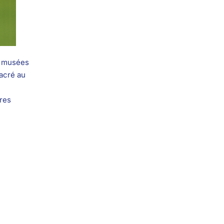
s musées
acré au
res