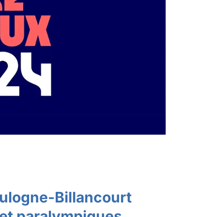
oulogne-Billancourt
 et paralympiques