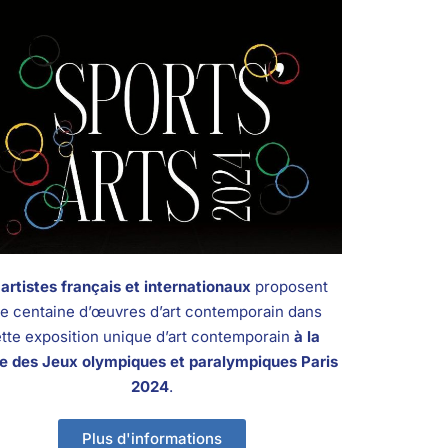
artistes français et internationaux
proposent
e centaine d’œuvres d’art contemporain dans
tte exposition unique d’art contemporain
à la
re des Jeux olympiques et paralympiques Paris
2024
.
Plus d'informations