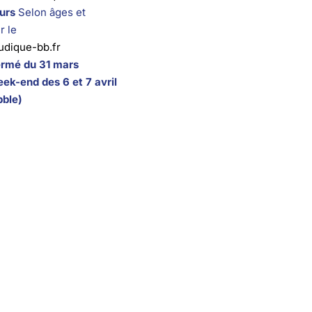
urs
Selon âges et
r le
udique-bb.fr
ermé du 31 mars
eek-end des 6 et 7 avril
bble)