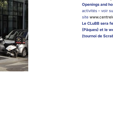
Openings and ho
activités – voir su
site
www.centrel
Le CLuBB sera f
(Pâques) et le w
(tournoi de Scra