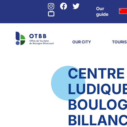
Our
guide
OUR CITY
TOURI
CENTRE
LUDIQUE
BOULO
BILLAN