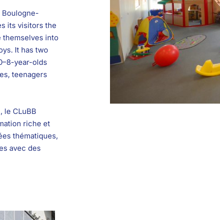
e Boulogne-
s its visitors the
 themselves into
ys. It has two
0–8-year-olds
ies, teenagers
e, le CLuBB
ation riche et
nées thématiques,
es avec des