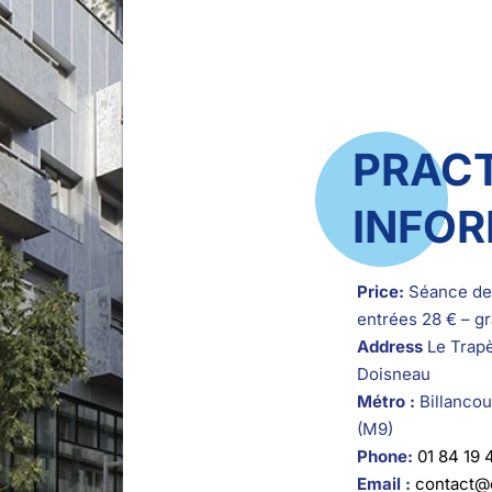
PRAC
INFO
Price:
Séance de 
entrées 28 € – gr
Address
Le Trapè
Doisneau
Métro :
Billancou
(M9)
Phone:
01 84 19 
Email :
contact@c