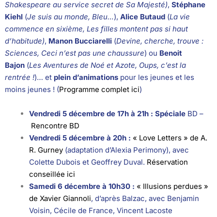
Shakespeare au service secret de Sa Majesté)
,
Stéphane
Kiehl
(
Je suis au monde, Bleu…
),
Alice Butaud
(
La vie
commence en sixième, Les filles montent pas si haut
d’habitude)
,
Manon Bucciarelli
(
Devine, cherche, trouve :
Sciences, Ceci n’est pas une chaussure
) ou
Benoit
Bajon
(
Les Aventures de Noé et Azote, Oups, c’est la
rentrée !
)… et
plein d’animations
pour les jeunes et les
moins jeunes ! (
Programme complet ici
)
Vendredi 5 décembre de 17h à 21h : Spéciale
BD –
Rencontre BD
Vendredi 5 décembre à 20h :
« Love Letters » de A.
R. Gurney
(adaptation d’Alexia Perimony), avec
Colette Dubois et Geoffrey Duval.
Réservation
conseillée ici
Samedi 6 décembre à 10h30 :
« Illusions perdues »
de Xavier Giannoli
, d’après Balzac, avec Benjamin
Voisin, Cécile de France, Vincent Lacoste