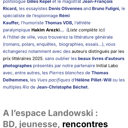
politologue
Gilles Kepel
et le magistrat
Jean-François
Ricard,
les essayistes
Denis Olivennes
and
Bruno Fuligni,
le
spécialiste de l’espionnage
Rémi
Kauffer,
l’humoriste
Thomas VDB,
l’athlète
paralympique
Hakim Arezki
…
(
Liste complète ici
)
A l’hôtel de ville, vous trouverez la littérature générale
(romans, polars, enquêtes, biographies, essais…), vous
échangerez notamment avec des
auteurs distingués par les
prix littéraires 2025
. sans oublier les
beaux livres d’auteurs
photographes
présentés par notre partenaire
Initial Labo
avec, entre autres, les
Pierres blanches
de
Thomas
Delhemmes
, les
Vues pacifiques
d’
Hélène Pillet-Will
ou les
multiples
Rio
de
Jean-Christophe Béchet
.
A l’espace Landowski :
BD, jeunesse,
rencontres