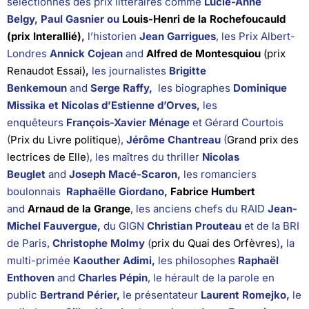
sélectionnés des prix littéraires comme
Lucie-Anne
Belgy, Paul Gasnier ou
Louis-Henri de la Rochefoucauld
(prix Interallié)
,
l’historien
Jean Garrigues
, les Prix Albert-
Londres
Annick Cojean
and
Alfred de Montesquiou
(prix
Renaudot Essai)
,
les journalistes
Brigitte
Benkemoun
and
Serge Raffy,
les biographes
Dominique
Missika et Nicolas d’Estienne d’Orves,
les
enquêteurs
François-Xavier Ménage
et Gérard Courtois
(
Prix du Livre politique
),
Jérôme Chantreau
(
Grand prix des
lectrices de Elle
), les maîtres du thriller
Nicolas
Beuglet
and
Joseph Macé-Scaron,
les romanciers
boulonnais
Raphaëlle Giordano,
Fabrice Humbert
and
Arnaud de la Grange
,
les anciens chefs du RAID
Jean-
Michel Fauvergue,
du GIGN
Christian Prouteau
et de la BRI
de Paris,
Christophe Molmy
(
prix du Quai des Orfèvres
)
,
la
multi-primée
Kaouther Adimi,
les philosophes
Raphaël
Enthoven
and
Charles Pépin
, le hérault de la parole en
public
Bertrand Périer,
le présentateur
Laurent Romejko,
le